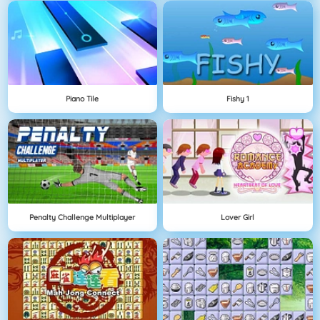
Piano Tile
Fishy 1
Penalty Challenge Multiplayer
Lover Girl