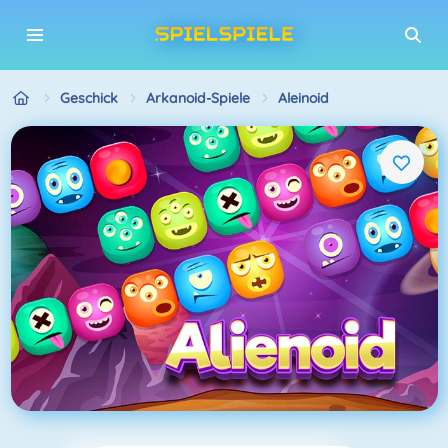
Geschick
Arkanoid-Spiele
Aleinoid