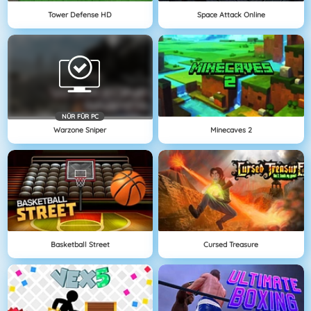
Tower Defense HD
Space Attack Online
NÜR FÜR PC
Warzone Sniper
Minecaves 2
Basketball Street
Cursed Treasure