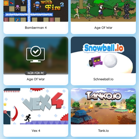
Bomberman 4
Age Of War
NÜR FÜR PC
Age Of War
Schneeball.io
Vex 4
Tank.io