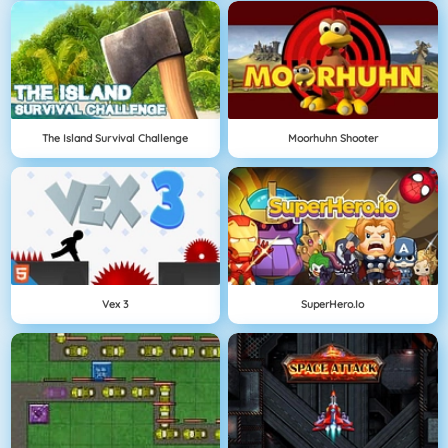
The Island Survival Challenge
Moorhuhn Shooter
Vex 3
SuperHero.io