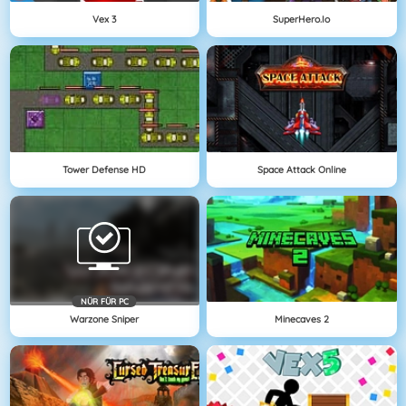
Vex 3
SuperHero.io
Tower Defense HD
Space Attack Online
NÜR FÜR PC
Warzone Sniper
Minecaves 2