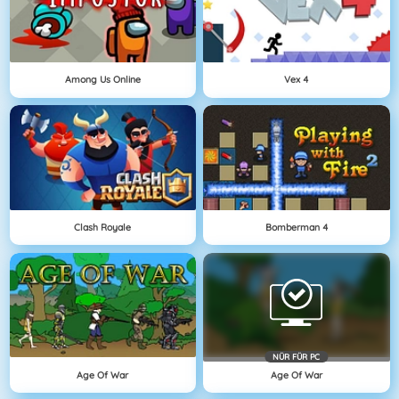
Among Us Online
Vex 4
Clash Royale
Bomberman 4
NÜR FÜR PC
Age Of War
Age Of War