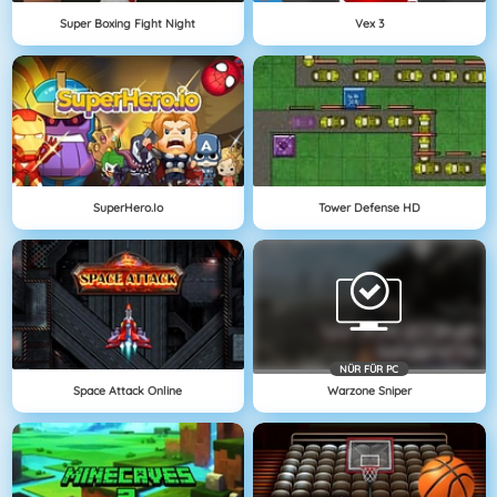
Super Boxing Fight Night
Vex 3
SuperHero.io
Tower Defense HD
NÜR FÜR PC
Space Attack Online
Warzone Sniper