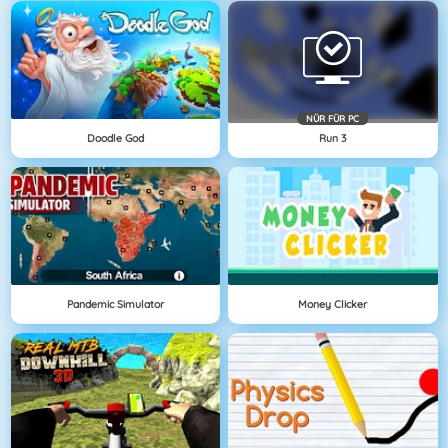
NÜR FÜR PC
Doodle God
Run 3
Pandemic Simulator
Money Clicker