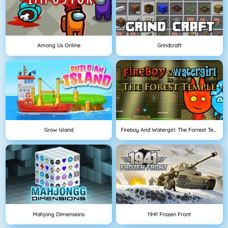
Among Us Online
Grindcraft
Grow Island
Fireboy And Watergirl: The Forrest Temple
Mahjong Dimensions
1941 Frozen Front