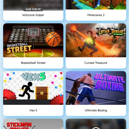
NÜR FÜR PC
Warzone Sniper
Minecaves 2
Basketball Street
Cursed Treasure
Vex 5
Ultimate Boxing