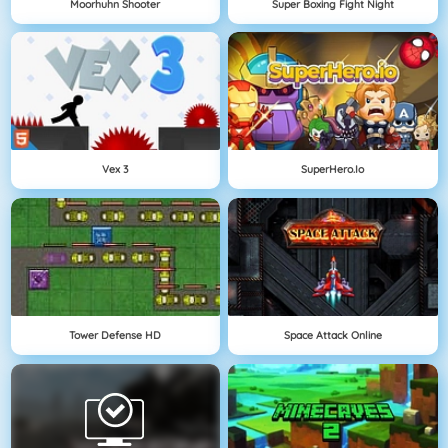
Moorhuhn Shooter
Super Boxing Fight Night
Vex 3
SuperHero.io
Tower Defense HD
Space Attack Online