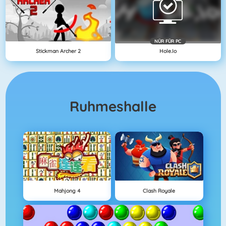
NÜR FÜR PC
Stickman Archer 2
Hole.io
Ruhmeshalle
Mahjong 4
Clash Royale