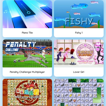
Piano Tile
Fishy 1
Penalty Challenge Multiplayer
Lover Girl