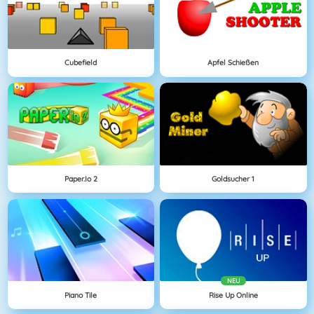
Cubefield
Apfel Schießen
Paper.io 2
Goldsucher 1
NEU
Piano Tile
Rise Up Online