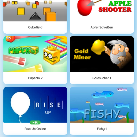
Cubefield
Apfel Schießen
Paper.io 2
Goldsucher 1
NEU
Rise Up Online
Fishy 1