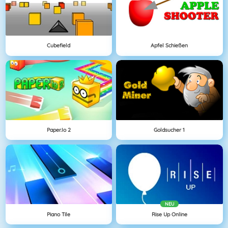
Cubefield
Apfel Schießen
Paper.io 2
Goldsucher 1
NEU
Piano Tile
Rise Up Online