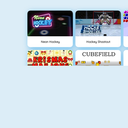
Neon Hockey
Hockey Shootout
Krismas Mahjong
Cubefield
Goldsucher 1
Piano Tile