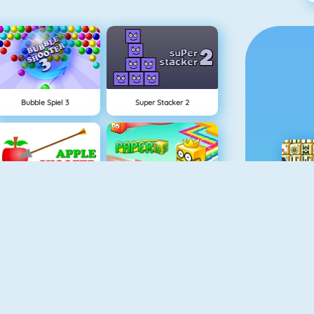
Bubble Spiel 3
Super Stacker 2
Apfel Schießen
Paper.io 2
NEU
Rise Up Online
Fishy 1