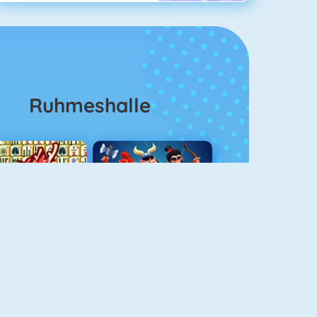
Ruhmeshalle
Mahjong 4
Clash Royale