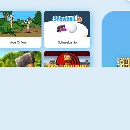
Age Of War
Schneeball.io
The Island Survival Challenge
Moorhuhn Shooter
SuperHero.io
Tower Defense HD