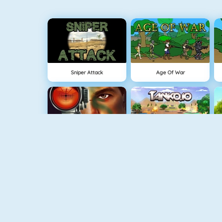
Sniper Attack
Age Of War
Military Shooter Training
Tank.io
Super Boxing Fight Night
Vex 3