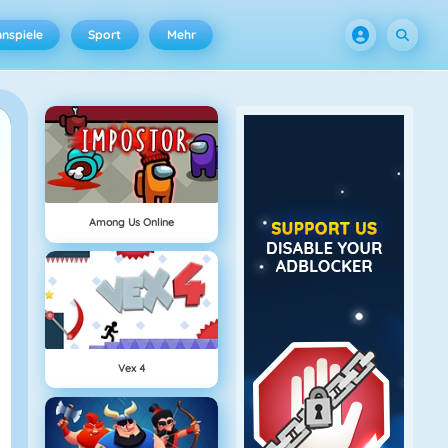
nspiele
Sport
Mehr
Among Us Online
Vex 4