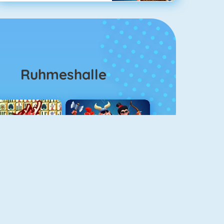
Ruhmeshalle
Mahjong 4
Clash Royale