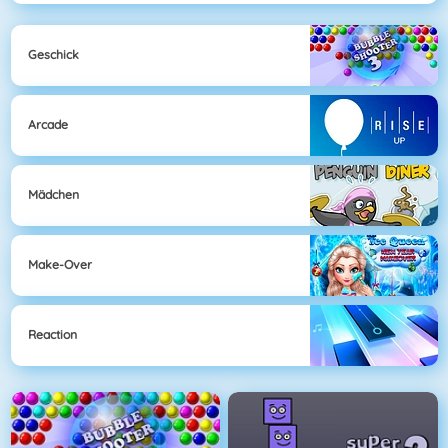
Geschick
Arcade
Mädchen
Make-Over
Reaction