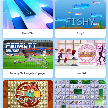
Piano Tile
Fishy 1
Penalty Challenge Multiplayer
Lover Girl