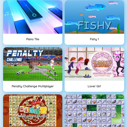
Piano Tile
Fishy 1
Penalty Challenge Multiplayer
Lover Girl