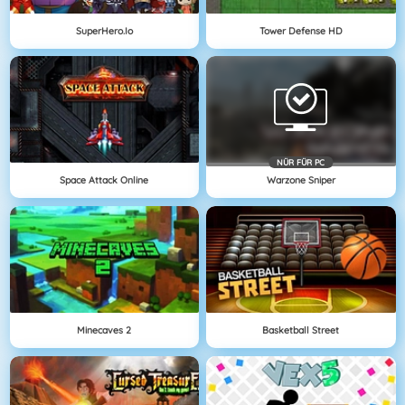
SuperHero.io
Tower Defense HD
NÜR FÜR PC
Space Attack Online
Warzone Sniper
Minecaves 2
Basketball Street