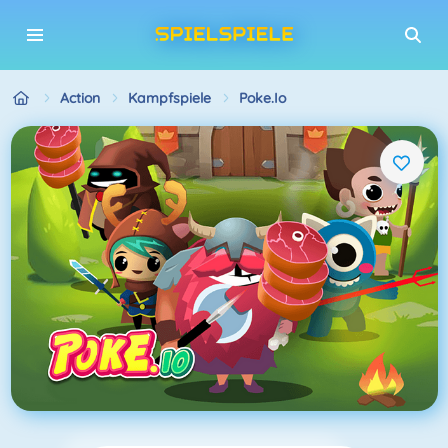
Action
Kampfspiele
Poke.io