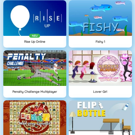
NEU
Rise Up Online
Fishy 1
Penalty Challenge Multiplayer
Lover Girl