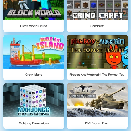
Block World Online
Grindcraft
Grow Island
Fireboy And Watergirl: The Forrest Temple
Mahjong Dimensions
1941 Frozen Front