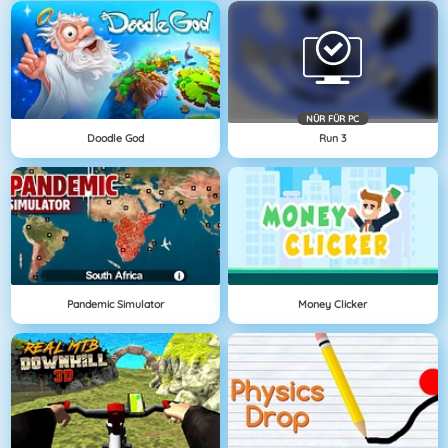
NÜR FÜR PC
Doodle God
Run 3
Pandemic Simulator
Money Clicker