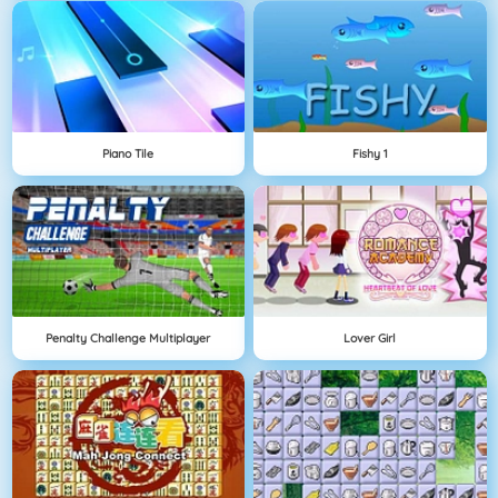
Piano Tile
Fishy 1
Penalty Challenge Multiplayer
Lover Girl