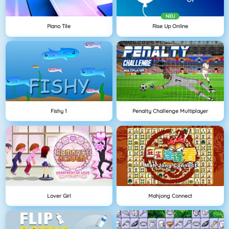
NEU
Piano Tile
Rise Up Online
Fishy 1
Penalty Challenge Multiplayer
Lover Girl
Mahjong Connect