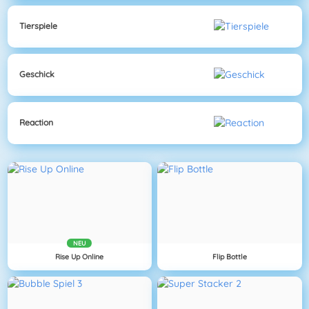
Tierspiele
Geschick
Reaction
NEU
Rise Up Online
Flip Bottle