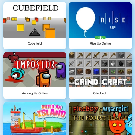
NEU
Cubefield
Rise Up Online
Among Us Online
Grindcraft