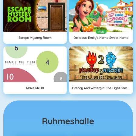
NEU
Escape Mystery Room
Delicious: Emily's Home Sweet Home
Make Me 10
Fireboy And Watergirl: The Light Temple
Ruhmeshalle