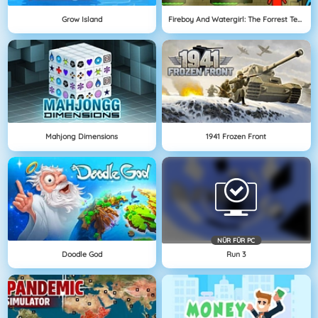
Grow Island
Fireboy And Watergirl: The Forrest Temple
Mahjong Dimensions
1941 Frozen Front
NÜR FÜR PC
Doodle God
Run 3