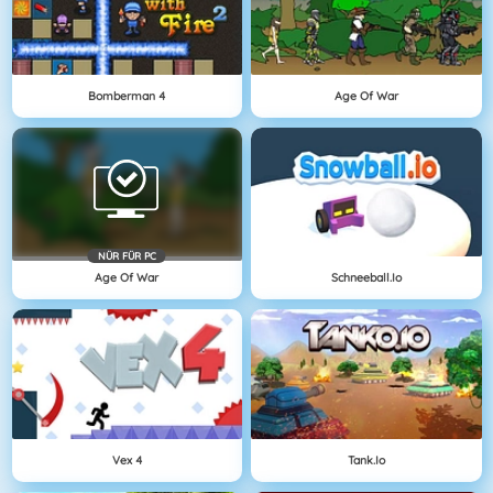
Bomberman 4
Age Of War
NÜR FÜR PC
Age Of War
Schneeball.io
Vex 4
Tank.io