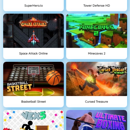
SuperHero.io
Tower Defense HD
Space Attack Online
Minecaves 2
Basketball Street
Cursed Treasure