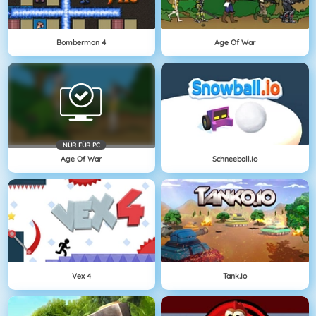
Bomberman 4
Age Of War
NÜR FÜR PC
Age Of War
Schneeball.io
Vex 4
Tank.io