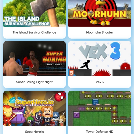
The Island Survival Challenge
Moorhuhn Shooter
Super Boxing Fight Night
Vex 3
SuperHero.io
Tower Defense HD