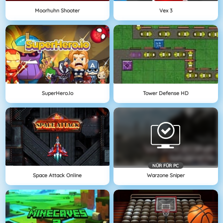
Moorhuhn Shooter
Vex 3
SuperHero.io
Tower Defense HD
NÜR FÜR PC
Space Attack Online
Warzone Sniper