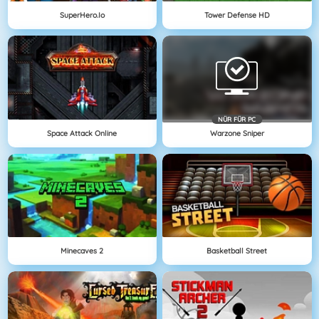
SuperHero.io
Tower Defense HD
NÜR FÜR PC
Space Attack Online
Warzone Sniper
Minecaves 2
Basketball Street