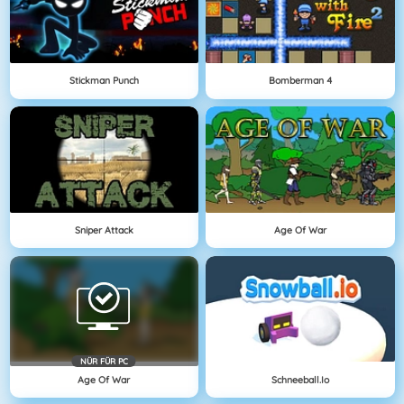
Stickman Punch
Bomberman 4
Sniper Attack
Age Of War
NÜR FÜR PC
Age Of War
Schneeball.io