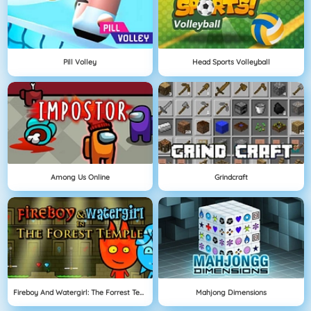
Pill Volley
Head Sports Volleyball
Among Us Online
Grindcraft
Fireboy And Watergirl: The Forrest Temple
Mahjong Dimensions