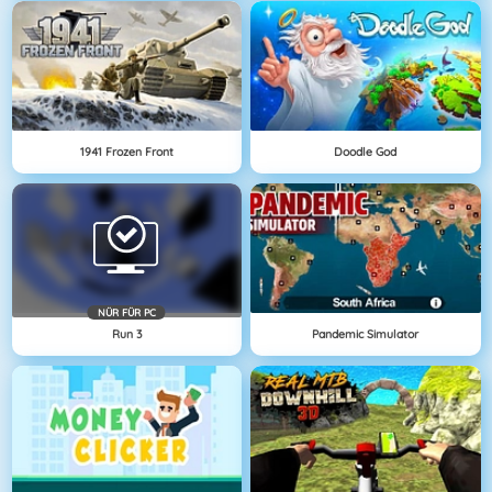
1941 Frozen Front
Doodle God
NÜR FÜR PC
Run 3
Pandemic Simulator