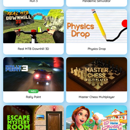
Run 3
Pandemic Simulator
Real MTB Downhill 3D
Physics Drop
NEU
Rally Point
Master Chess Multiplayer