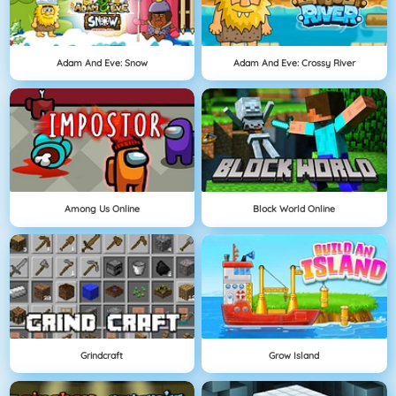
Adam And Eve: Snow
Adam And Eve: Crossy River
Among Us Online
Block World Online
Grindcraft
Grow Island