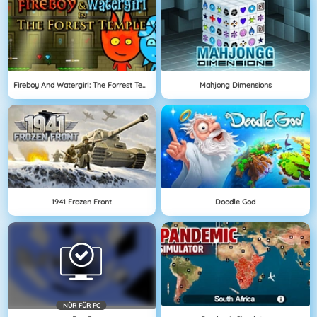
Fireboy And Watergirl: The Forrest Temple
Mahjong Dimensions
1941 Frozen Front
Doodle God
NÜR FÜR PC