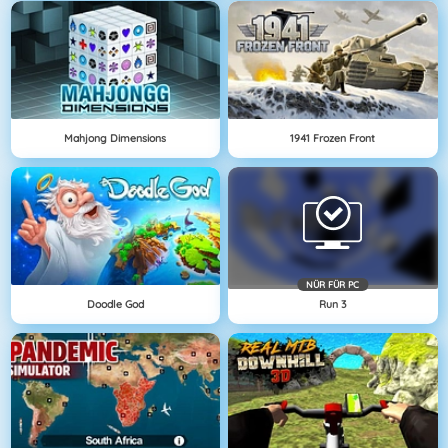
Mahjong Dimensions
1941 Frozen Front
NÜR FÜR PC
Doodle God
Run 3