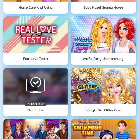
Horse Care And Riding
Baby Hazel Granny House
Real Love Tester
Weiße Party Überraschung
NÜR FÜR PC
Star Stable
Königin Der Glitter Gala