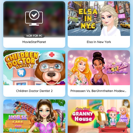
NÜR FÜR PC
MovieStarPlanet
Elsa In New York
Children Doctor Dentist 2
Prinzessen Vs. Berühmtheiten Modewettbewerb