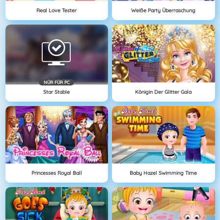
Real Love Tester
Weiße Party Überraschung
NÜR FÜR PC
Star Stable
Königin Der Glitter Gala
Princesses Royal Ball
Baby Hazel Swimming Time