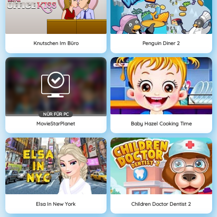
Knutschen Im Büro
Penguin Diner 2
NÜR FÜR PC
MovieStarPlanet
Baby Hazel Cooking Time
Elsa In New York
Children Doctor Dentist 2