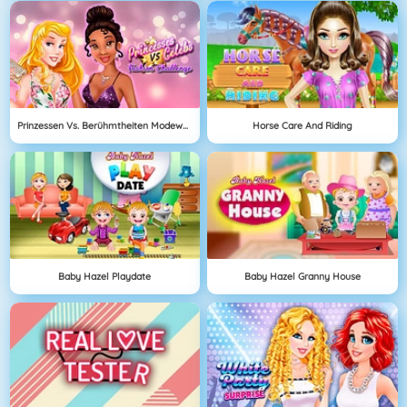
Prinzessen Vs. Berühmtheiten Modewettbewerb
Horse Care And Riding
Baby Hazel Playdate
Baby Hazel Granny House