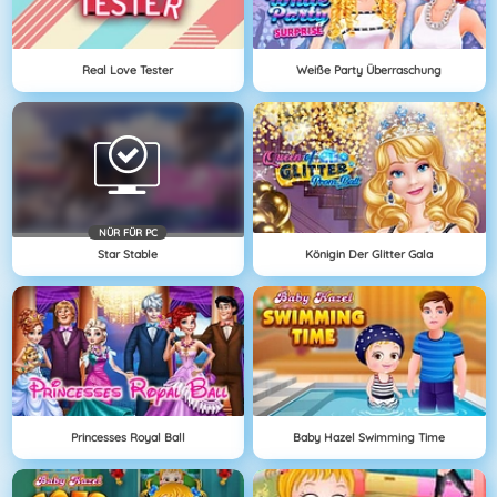
Real Love Tester
Weiße Party Überraschung
NÜR FÜR PC
Star Stable
Königin Der Glitter Gala
Princesses Royal Ball
Baby Hazel Swimming Time