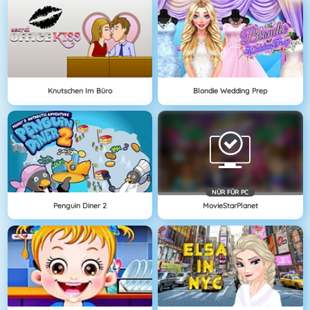
Knutschen Im Büro
Blondie Wedding Prep
NÜR FÜR PC
Penguin Diner 2
MovieStarPlanet