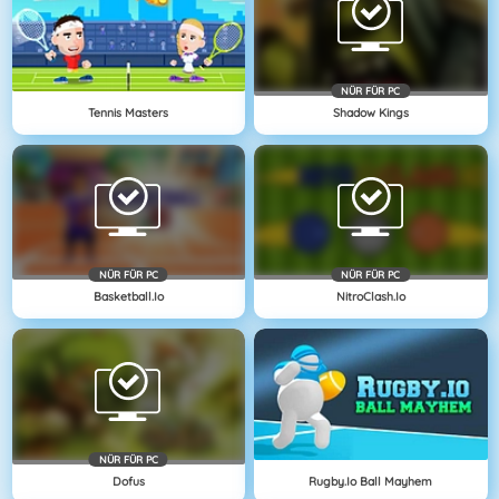
NÜR FÜR PC
Tennis Masters
Shadow Kings
NÜR FÜR PC
NÜR FÜR PC
Basketball.io
NitroClash.io
NÜR FÜR PC
Dofus
Rugby.io Ball Mayhem