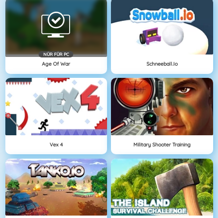
NÜR FÜR PC
Age Of War
Schneeball.io
Vex 4
Military Shooter Training