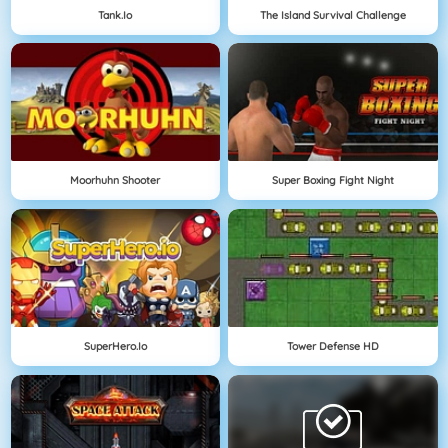
Tank.io
The Island Survival Challenge
Moorhuhn Shooter
Super Boxing Fight Night
SuperHero.io
Tower Defense HD