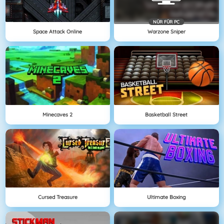
NÜR FÜR PC
Space Attack Online
Warzone Sniper
Minecaves 2
Basketball Street
Cursed Treasure
Ultimate Boxing