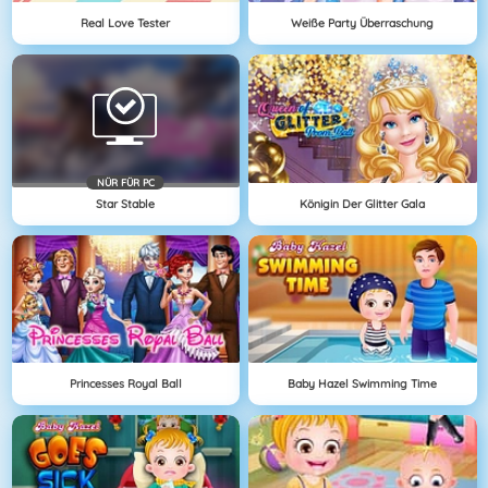
Real Love Tester
Weiße Party Überraschung
NÜR FÜR PC
Star Stable
Königin Der Glitter Gala
Princesses Royal Ball
Baby Hazel Swimming Time