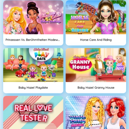
Prinzessen Vs. Berühmtheiten Modewettbewerb
Horse Care And Riding
Baby Hazel Playdate
Baby Hazel Granny House