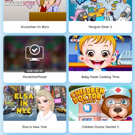
Knutschen Im Büro
Penguin Diner 2
NÜR FÜR PC
MovieStarPlanet
Baby Hazel Cooking Time
Elsa In New York
Children Doctor Dentist 2