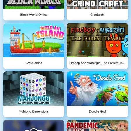
Block World Online
Grindcraft
Grow Island
Fireboy And Watergirl: The Forrest Temple
Mahjong Dimensions
Doodle God