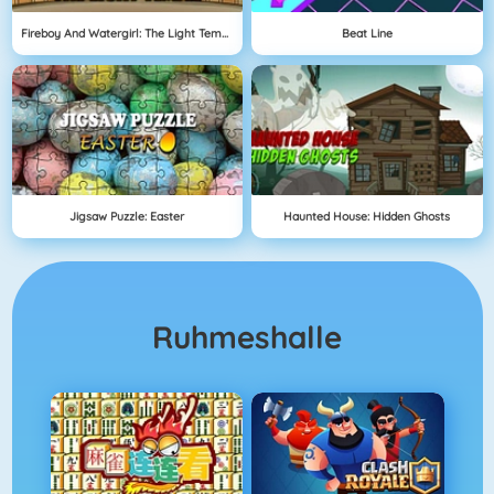
Fireboy And Watergirl: The Light Temple
Beat Line
Jigsaw Puzzle: Easter
Haunted House: Hidden Ghosts
Ruhmeshalle