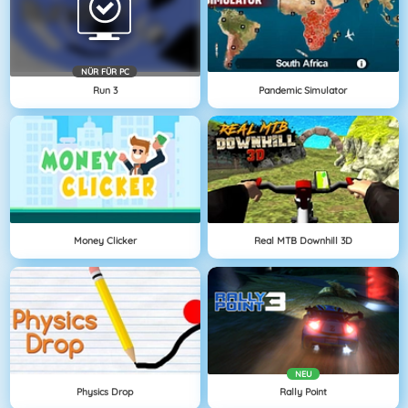
NÜR FÜR PC
Run 3
Pandemic Simulator
Money Clicker
Real MTB Downhill 3D
NEU
Physics Drop
Rally Point