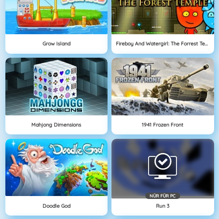
Grow Island
Fireboy And Watergirl: The Forrest Temple
Mahjong Dimensions
1941 Frozen Front
NÜR FÜR PC
Doodle God
Run 3