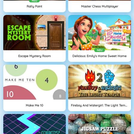
NEU
Rally Point
Master Chess Multiplayer
NEU
Escape Mystery Room
Delicious: Emily's Home Sweet Home
Make Me 10
Fireboy And Watergirl: The Light Temple