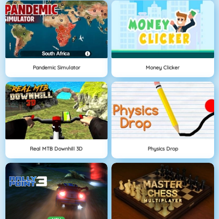
Pandemic Simulator
Money Clicker
Real MTB Downhill 3D
Physics Drop