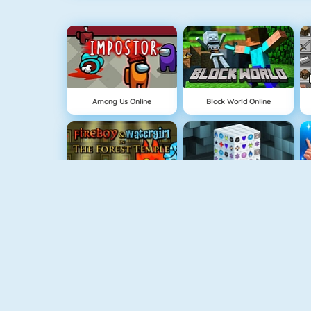
Among Us Online
Block World Online
Fireboy And Watergirl: The Forrest Temple
Mahjong Dimensions
Pandemic Simulator
Money Clicker