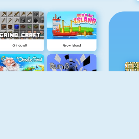
Grindcraft
Grow Island
Doodle God
Run 3
Real MTB Downhill 3D
Physics Drop