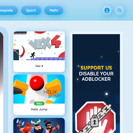
nspiele
Sport
Mehr
Vex 4
NEU
Helix Jump