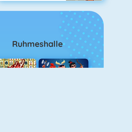
Ruhmeshalle
Mahjong 4
Clash Royale