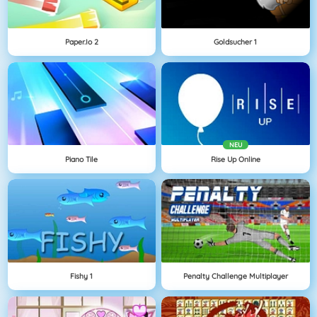
Paper.io 2
Goldsucher 1
NEU
Piano Tile
Rise Up Online
Fishy 1
Penalty Challenge Multiplayer