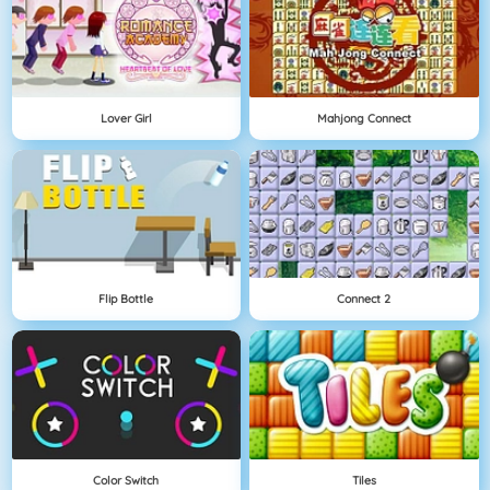
Lover Girl
Mahjong Connect
Flip Bottle
Connect 2
Color Switch
Tiles