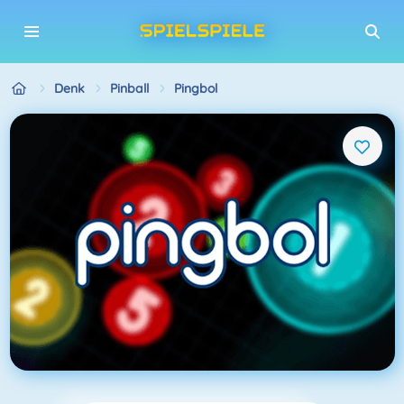
Denk
Pinball
Pingbol