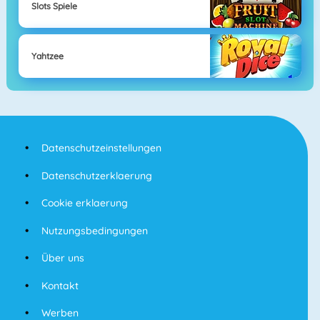
Slots Spiele
Yahtzee
Datenschutzeinstellungen
Datenschutzerklaerung
Cookie erklaerung
Nutzungsbedingungen
Über uns
Kontakt
Werben