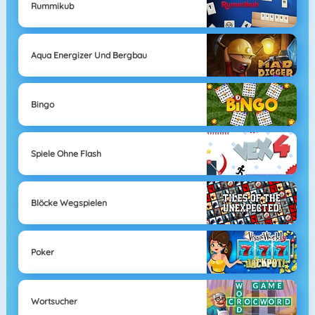
Rummikub
Aqua Energizer Und Bergbau
Bingo
Spiele Ohne Flash
Blöcke Wegspielen
Poker
Wortsucher