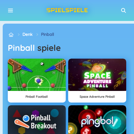
Denk
Pinball
Pinball
spiele
Pinball Football
Space Adventure Pinball