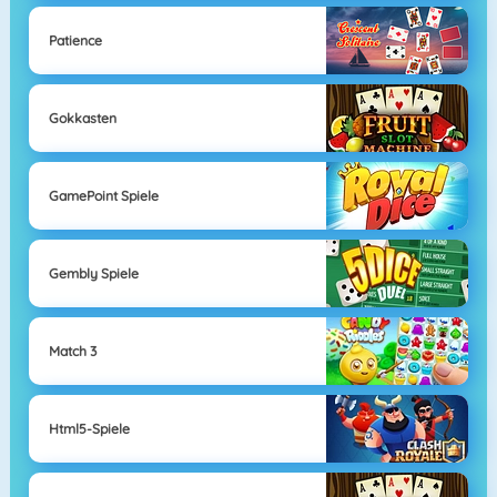
Patience
Gokkasten
GamePoint Spiele
Gembly Spiele
Match 3
Html5-Spiele