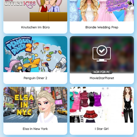
Knutschen Im Büro
Blondie Wedding Prep
NÜR FÜR PC
Penguin Diner 2
MovieStarPlanet
Elsa In New York
I Star Girl