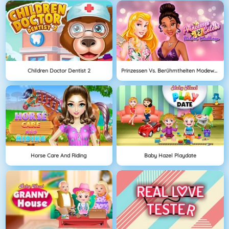
Children Doctor Dentist 2
Prinzessen Vs. Berühmtheiten Modewettbewerb
Horse Care And Riding
Baby Hazel Playdate