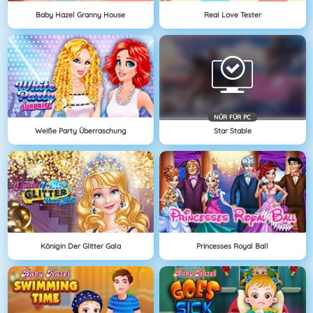
Baby Hazel Granny House
Real Love Tester
NÜR FÜR PC
Weiße Party Überraschung
Star Stable
Königin Der Glitter Gala
Princesses Royal Ball