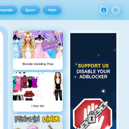
nspiele
Sport
Mehr
Blondie Wedding Prep
I Star Girl