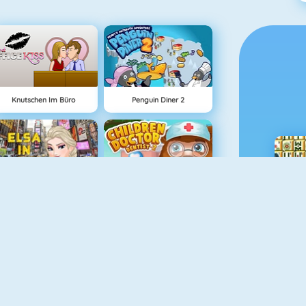
Knutschen Im Büro
Penguin Diner 2
Elsa In New York
Children Doctor Dentist 2
Baby Hazel Playdate
Baby Hazel Granny House