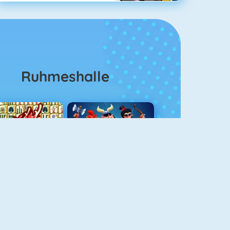
Ruhmeshalle
Mahjong 4
Clash Royale