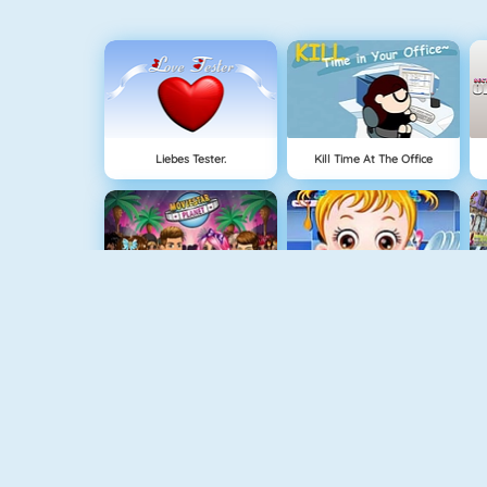
Liebes Tester.
Kill Time At The Office
MovieStarPlanet
Baby Hazel Cooking Time
Prinzessen Vs. Berühmtheiten Modewettbewerb
Horse Care And Riding