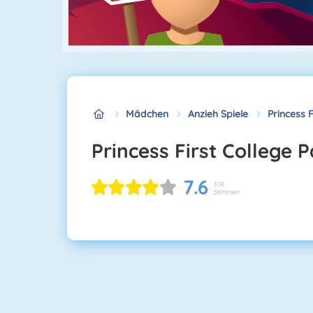
Mädchen
Anzieh Spiele
Princess F
Princess First College 
7.6
378
Stimmen