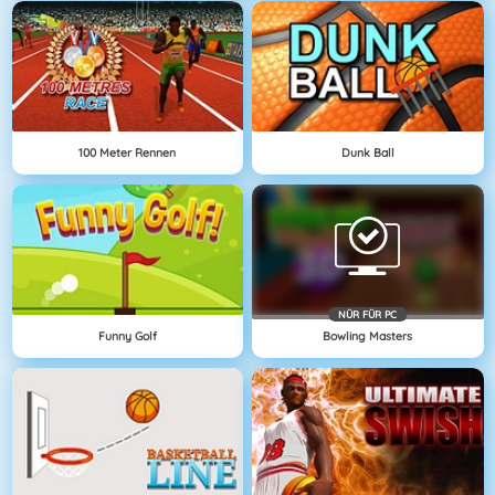
100 Meter Rennen
Dunk Ball
NÜR FÜR PC
Funny Golf
Bowling Masters