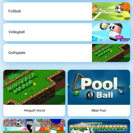
Fußball
Volleyball
Golfspiele
Minigolf World
8Ball Pool