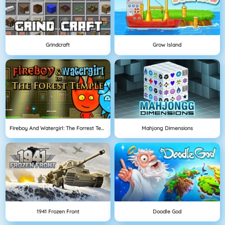
Grindcraft
Grow Island
Fireboy And Watergirl: The Forrest Temple
Mahjong Dimensions
1941 Frozen Front
Doodle God