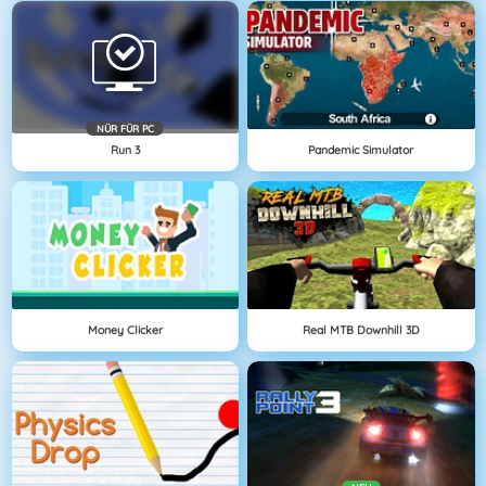
NÜR FÜR PC
Run 3
Pandemic Simulator
Money Clicker
Real MTB Downhill 3D