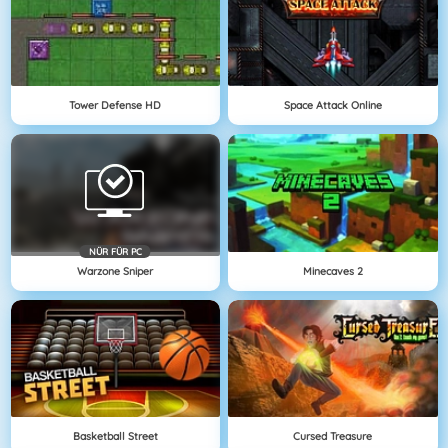
Tower Defense HD
Space Attack Online
NÜR FÜR PC
Warzone Sniper
Minecaves 2
Basketball Street
Cursed Treasure