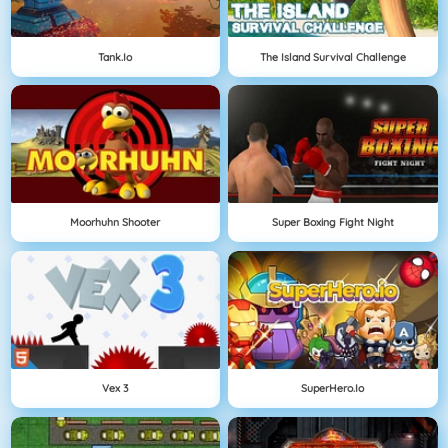
Tank.io
The Island Survival Challenge
Moorhuhn Shooter
Super Boxing Fight Night
Vex 3
SuperHero.io