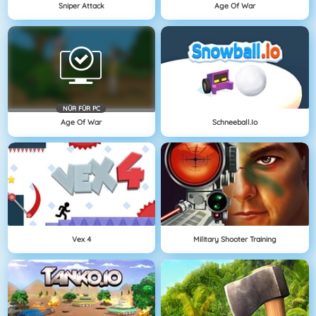
Sniper Attack
Age Of War
NÜR FÜR PC
Age Of War
Schneeball.io
Vex 4
Military Shooter Training