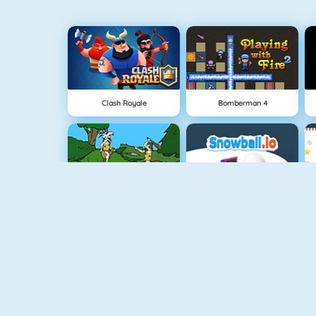
Clash Royale
Bomberman 4
Age Of War
Schneeball.io
Tank.io
The Island Survival Challenge