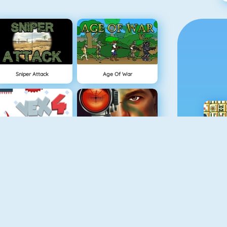
Sniper Attack
Age Of War
Vex 4
Military Shooter Training
Moorhuhn Shooter
Vex 3