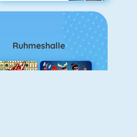
Ruhmeshalle
Mahjong 4
Clash Royale