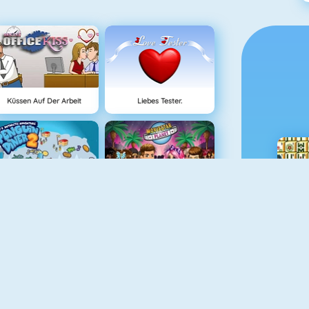
Küssen Auf Der Arbeit
Liebes Tester.
Penguin Diner 2
MovieStarPlanet
Prinzessen Vs. Berühmtheiten Modewettbewerb
Horse Care And Riding