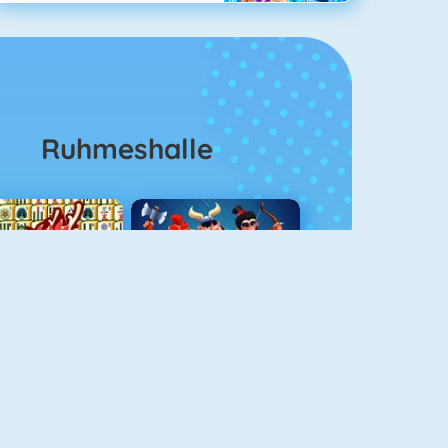
Ruhmeshalle
Mahjong 4
Clash Royale