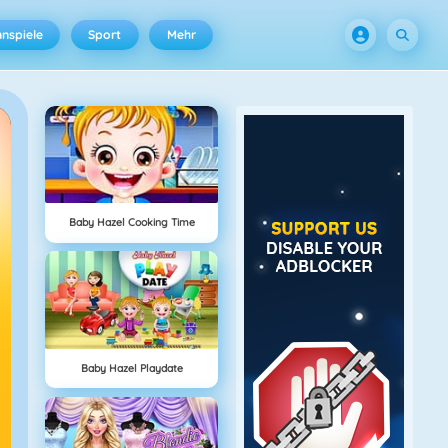
nspiele
Sport
Mehr
Baby Hazel Cooking Time
Baby Hazel Playdate