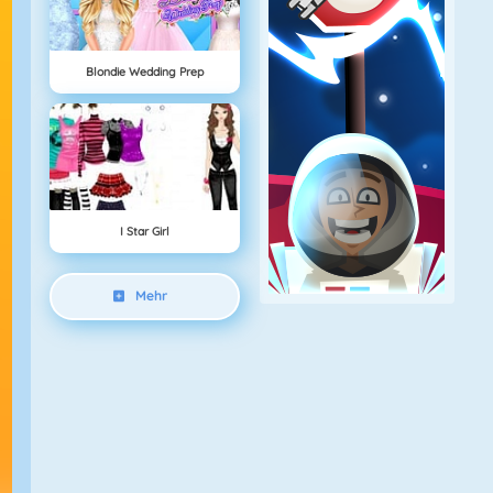
Blondie Wedding Prep
I Star Girl
Mehr