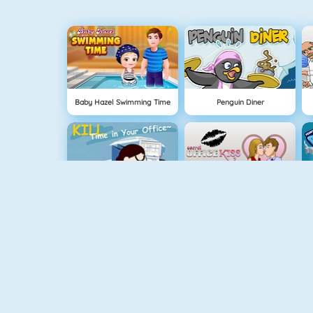
Baby Hazel Swimming Time
Penguin Diner
Kill Time At The Office
Knutschen Im Büro
Elsa In New York
Children Doctor Dentist 2