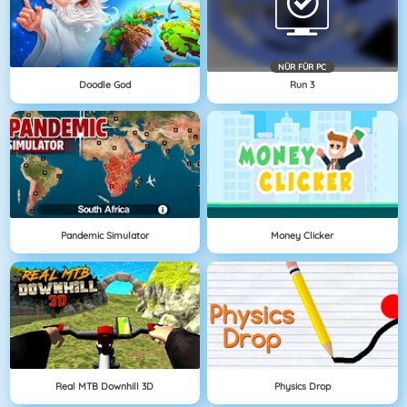
NÜR FÜR PC
Doodle God
Run 3
Pandemic Simulator
Money Clicker
Real MTB Downhill 3D
Physics Drop