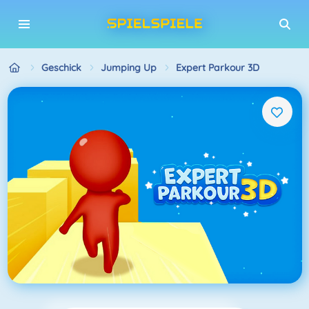
Geschick
Jumping Up
Expert Parkour 3D