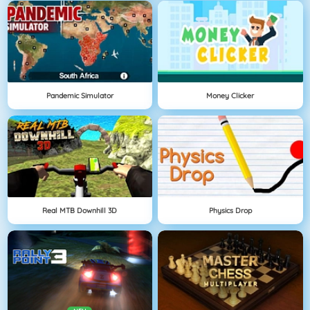
Pandemic Simulator
Money Clicker
Real MTB Downhill 3D
Physics Drop