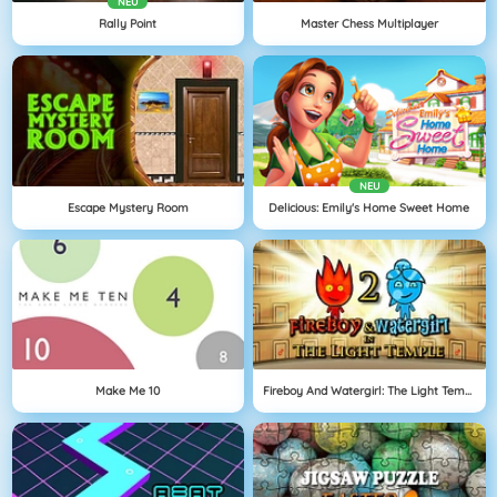
NEU
Rally Point
Master Chess Multiplayer
NEU
Escape Mystery Room
Delicious: Emily's Home Sweet Home
Make Me 10
Fireboy And Watergirl: The Light Temple