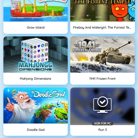
Grow Island
Fireboy And Watergirl: The Forrest Temple
Mahjong Dimensions
1941 Frozen Front
NÜR FÜR PC
Doodle God
Run 3