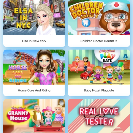
Elsa In New York
Children Doctor Dentist 2
Horse Care And Riding
Baby Hazel Playdate