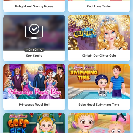
Baby Hazel Granny House
Real Love Tester
NÜR FÜR PC
Star Stable
Königin Der Glitter Gala
Princesses Royal Ball
Baby Hazel Swimming Time