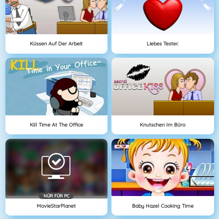
Küssen Auf Der Arbeit
Liebes Tester.
Kill Time At The Office
Knutschen Im Büro
NÜR FÜR PC
MovieStarPlanet
Baby Hazel Cooking Time